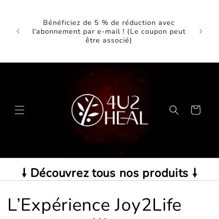
et
🎉G
passer
5 poin
au
Bénéficiez de 5 % de réduction avec
book ❤️
de r
contenu
l'abonnement par e-mail ! (Le coupon peut
Comm
être associé)
(10 %
Panier
🠗 Découvrez tous nos produits 🠗
L’Expérience Joy2Life