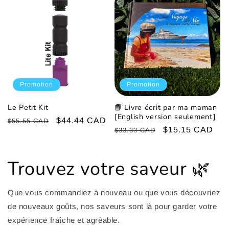
Promotion
Promotion
Le Petit Kit
📘 Livre écrit par ma maman
[English version seulement]
Prix
Prix
$44.44 CAD
$55.55 CAD
Prix
Prix
$15.15 CAD
$33.33 CAD
habituel
promotionnel
habituel
promotionnel
Trouvez votre saveur 🌿
Que vous commandiez à nouveau ou que vous découvriez
de nouveaux goûts, nos saveurs sont là pour garder votre
expérience fraîche et agréable.