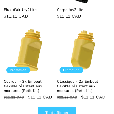
Flux d'air Joy2Life
Corps Joy2Life
Prix
$11.11 CAD
Prix
$11.11 CAD
habituel
habituel
Promotion
Promotion
Coureur - 2x Embout
Classique - 2x Embout
flexible résistant aux
flexible résistant aux
morsures (Petit Kit)
morsures (Petit Kit)
Prix
Prix
$11.11 CAD
Prix
Prix
$11.11 CAD
$22.22 CAD
$22.22 CAD
habituel
promotionnel
habituel
promotionnel
Tout afficher