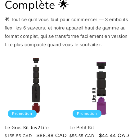
Complète 🌟
🎁 Tout ce qu’il vous faut pour commencer — 3 embouts
flex, les 6 saveurs, et notre appareil haut de gamme au
format complet, qui se transforme facilement en version
Lite plus compacte quand vous le souhaitez.
Promotion
Promotion
Le Gros Kit Joy2Life
Le Petit Kit
Prix
Prix
$88.88 CAD
Prix
Prix
$44.44 CAD
$155.55 CAD
$55.55 CAD